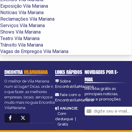
Exposição Vila Mariana
Notícias Vila Mariana
Reclamações Vila Mariana
Serviços Vila Mariana
Shows Vila Mariana
Teatro Vila Mariana
Trânsito Vila Mariana
Vagas de Empregos Vila Mariana
ENCONTRA
VILAMARIANA
LINKS RÁPIDOS
NOVIDADES POR E-
MAIL
O melhor de Vila Mariana
Sobre
num só lugar! Dicas, onde ir,
EncontraVilaMariana
Receba grátis as
o que fazer, as melhores
principais notícias,
Fale com o
empresas, locais, serviços e
dicas e promoções
EncontraVilaMariana
muito mais no guia Encontra
VilaMariana.
ANUNCIE
:
Com
destaque
|
Grátis