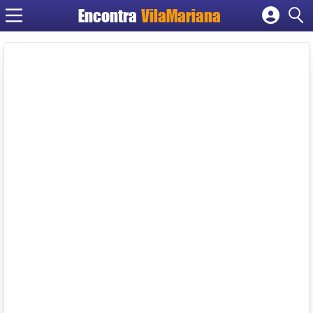
Encontra
VilaMariana
Cadastrar empresa
Fazer login
Criar conta