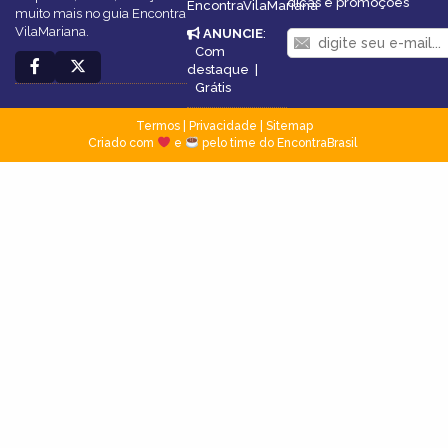
dicas e promoções
EncontraVilaMariana
muito mais no guia Encontra
VilaMariana.
ANUNCIE
:
Com
destaque
|
Grátis
Termos
|
Privacidade
|
Sitemap
Criado com
e
pelo time do EncontraBrasil