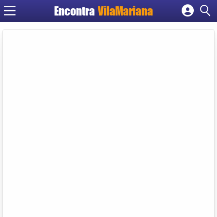
Encontra
VilaMariana
Cadastrar empresa
Fazer login
Criar conta