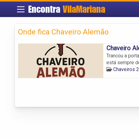
Encontra
VilaMariana
Onde fica Chaveiro Alemão
Chaveiro A
Trancou a por
está sempre de
Chaveiros 2