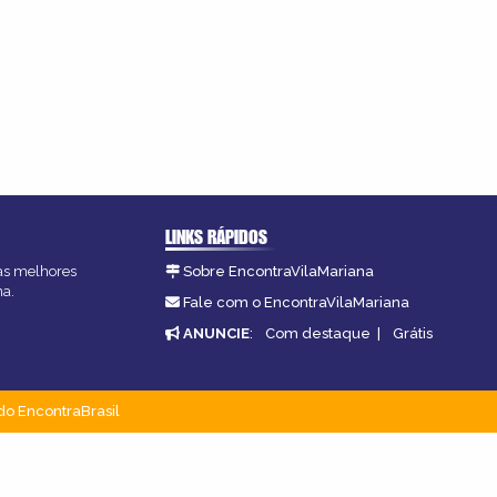
LINKS RÁPIDOS
 as melhores
Sobre EncontraVilaMariana
na.
Fale com o EncontraVilaMariana
ANUNCIE
:
Com destaque
|
Grátis
do EncontraBrasil