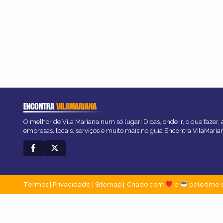
ENCONTRA
VILAMARIANA
O melhor de Vila Mariana num só lugar! Dicas, onde ir, o que fazer,
empresas, locais, serviços e muito mais no guia Encontra VilaMaria
Termos
|
Privacidade
|
Sitemap
Criado com
e
pelo time 