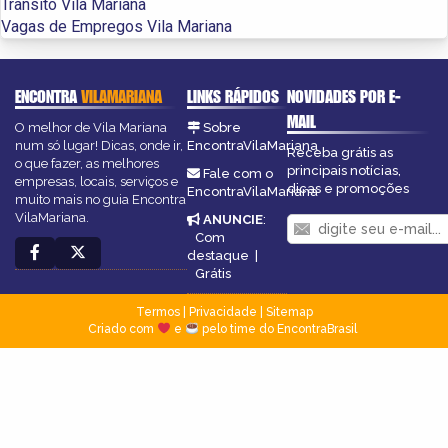
Trânsito Vila Mariana
Vagas de Empregos Vila Mariana
ENCONTRA
VILAMARIANA
LINKS RÁPIDOS
NOVIDADES POR E-
MAIL
O melhor de Vila Mariana
Sobre
num só lugar! Dicas, onde ir,
EncontraVilaMariana
Receba grátis as
o que fazer, as melhores
principais notícias,
Fale com o
empresas, locais, serviços e
dicas e promoções
EncontraVilaMariana
muito mais no guia Encontra
VilaMariana.
ANUNCIE
:
Com
destaque
|
Grátis
Termos
|
Privacidade
|
Sitemap
Criado com
e
pelo time do EncontraBrasil