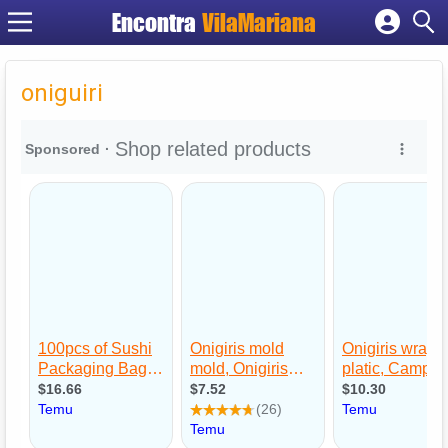
Encontra
VilaMariana
Cadastrar empresa
Fazer login
oniguiri
Criar conta