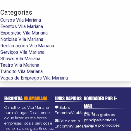
Categorias
Cursos Vila Mariana
Eventos Vila Mariana
Exposição Vila Mariana
Notícias Vila Mariana
Reclamações Vila Mariana
Serviços Vila Mariana
Shows Vila Mariana
Teatro Vila Mariana
Trânsito Vila Mariana
Vagas de Empregos Vila Mariana
ENCONTRA
VILAMARIANA
LINKS RÁPIDOS
NOVIDADES POR E-
MAIL
O melhor de Vila Mariana
Sobre
num só lugar! Dicas, onde ir,
EncontraVilaMariana
Receba grátis as
o que fazer, as melhores
principais notícias,
Fale com o
empresas, locais, serviços e
dicas e promoções
EncontraVilaMariana
muito mais no guia Encontra