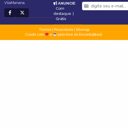
VilaMariana.
ANUNCIE
:
Com
destaque
|
Grátis
Termos
|
Privacidade
|
Sitemap
Criado com
e
pelo time do EncontraBrasil