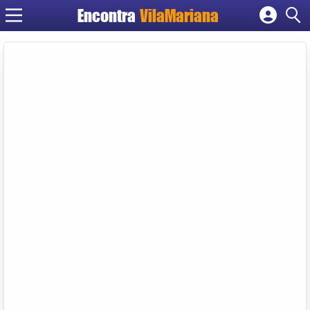
Encontra
VilaMariana
Cadastrar empresa
Fazer login
Criar conta