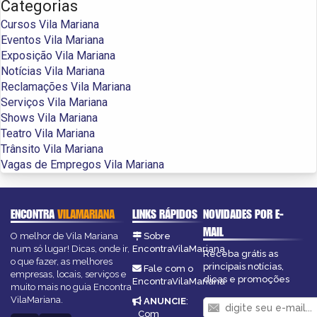
Categorias
Cursos Vila Mariana
Eventos Vila Mariana
Exposição Vila Mariana
Notícias Vila Mariana
Reclamações Vila Mariana
Serviços Vila Mariana
Shows Vila Mariana
Teatro Vila Mariana
Trânsito Vila Mariana
Vagas de Empregos Vila Mariana
ENCONTRA
VILAMARIANA
LINKS RÁPIDOS
NOVIDADES POR E-
MAIL
O melhor de Vila Mariana
Sobre
num só lugar! Dicas, onde ir,
EncontraVilaMariana
Receba grátis as
o que fazer, as melhores
principais notícias,
Fale com o
empresas, locais, serviços e
dicas e promoções
EncontraVilaMariana
muito mais no guia Encontra
VilaMariana.
ANUNCIE
:
Com