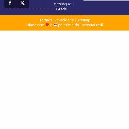
destaque
|
Grátis
Termos
|
Privacidade
|
Sitemap
Criado com
e
pelo time do EncontraBrasil