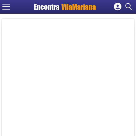
Encontra
VilaMariana
Cadastrar empresa
Fazer login
Criar conta