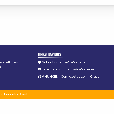
LINKS RÁPIDOS
 as melhores
Sobre EncontraVilaMariana
na.
Fale com o EncontraVilaMariana
ANUNCIE
:
Com destaque
|
Grátis
do EncontraBrasil