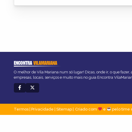
ENCONTRA
VILAMARIANA
O melhor de Vila Mariana num só lugar! Dicas, onde ir, o que fazer,
empresas, locais, serviços e muito mais no guia Encontra VilaMaria
Termos
|
Privacidade
|
Sitemap
Criado com
e
pelo time 