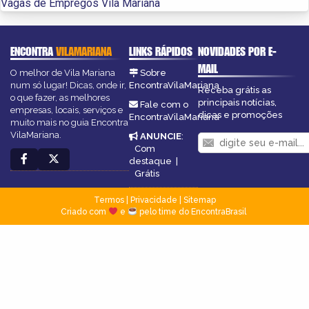
Vagas de Empregos Vila Mariana
ENCONTRA
VILAMARIANA
LINKS RÁPIDOS
NOVIDADES POR E-
MAIL
O melhor de Vila Mariana
Sobre
num só lugar! Dicas, onde ir,
EncontraVilaMariana
Receba grátis as
o que fazer, as melhores
principais notícias,
Fale com o
empresas, locais, serviços e
dicas e promoções
EncontraVilaMariana
muito mais no guia Encontra
VilaMariana.
ANUNCIE
:
Com
destaque
|
Grátis
Termos
|
Privacidade
|
Sitemap
Criado com
e
pelo time do EncontraBrasil