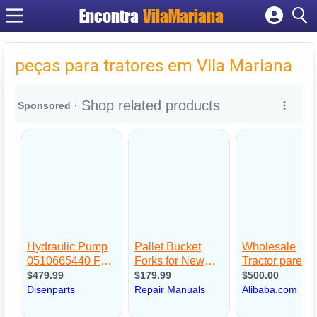
Encontra
VilaMariana
Cadastrar empresa
Fazer login
peças para tratores em Vila Mariana
Criar conta