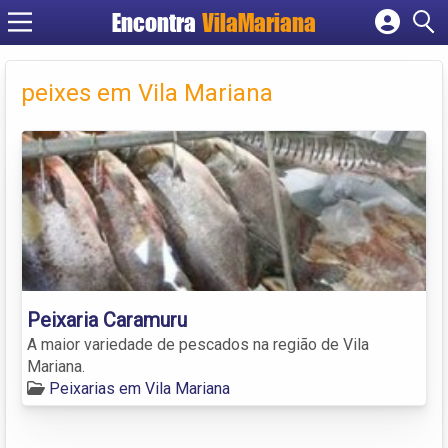
Encontra
VilaMariana
Cadastrar empresa
Fazer login
peixes em Vila Mariana
Criar conta
Peixaria Caramuru
A maior variedade de pescados na região de Vila
Mariana.
Peixarias em Vila Mariana