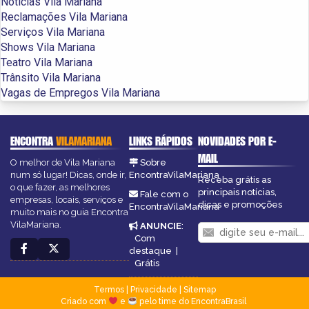
Notícias Vila Mariana
Reclamações Vila Mariana
Serviços Vila Mariana
Shows Vila Mariana
Teatro Vila Mariana
Trânsito Vila Mariana
Vagas de Empregos Vila Mariana
ENCONTRA
VILAMARIANA
LINKS RÁPIDOS
NOVIDADES POR E-
MAIL
O melhor de Vila Mariana
Sobre
num só lugar! Dicas, onde ir,
EncontraVilaMariana
Receba grátis as
o que fazer, as melhores
principais notícias,
Fale com o
empresas, locais, serviços e
dicas e promoções
EncontraVilaMariana
muito mais no guia Encontra
VilaMariana.
ANUNCIE
:
Com
destaque
|
Grátis
Termos
|
Privacidade
|
Sitemap
Criado com
e
pelo time do EncontraBrasil