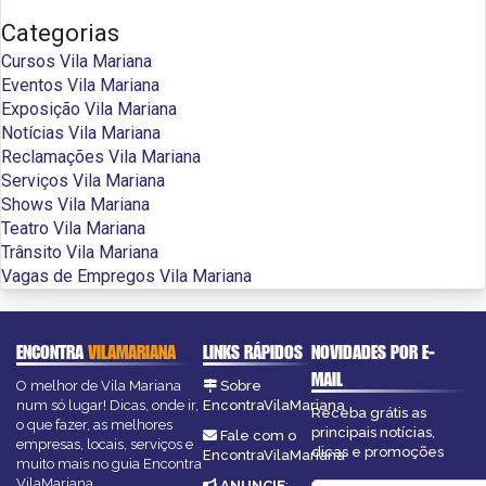
Categorias
Cursos Vila Mariana
Eventos Vila Mariana
Exposição Vila Mariana
Notícias Vila Mariana
Reclamações Vila Mariana
Serviços Vila Mariana
Shows Vila Mariana
Teatro Vila Mariana
Trânsito Vila Mariana
Vagas de Empregos Vila Mariana
ENCONTRA
VILAMARIANA
LINKS RÁPIDOS
NOVIDADES POR E-
MAIL
O melhor de Vila Mariana
Sobre
num só lugar! Dicas, onde ir,
EncontraVilaMariana
Receba grátis as
o que fazer, as melhores
principais notícias,
Fale com o
empresas, locais, serviços e
dicas e promoções
EncontraVilaMariana
muito mais no guia Encontra
VilaMariana.
ANUNCIE
: