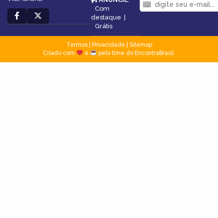
Com
destaque
|
Grátis
Termos
|
Privacidade
|
Sitemap
Criado com
e
pelo time do EncontraBrasil