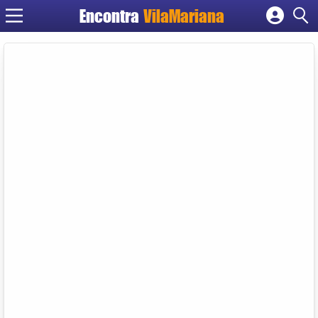
Encontra
VilaMariana
Cadastrar empresa
Fazer login
Criar conta