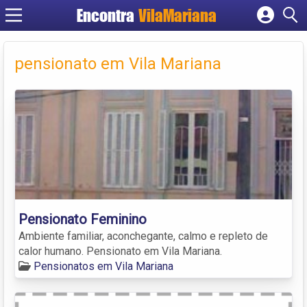
Encontra
VilaMariana
Cadastrar empresa
Fazer login
pensionato em Vila Mariana
Criar conta
Pensionato Feminino
Ambiente familiar, aconchegante, calmo e repleto de
calor humano. Pensionato em Vila Mariana.
Pensionatos em Vila Mariana