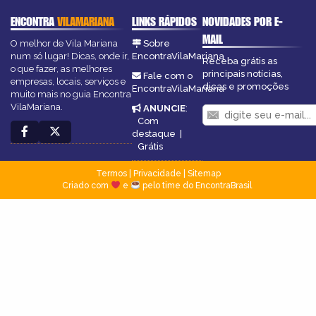
ENCONTRA
VILAMARIANA
LINKS RÁPIDOS
NOVIDADES POR E-
MAIL
O melhor de Vila Mariana
Sobre
num só lugar! Dicas, onde ir,
EncontraVilaMariana
Receba grátis as
o que fazer, as melhores
principais notícias,
Fale com o
empresas, locais, serviços e
dicas e promoções
EncontraVilaMariana
muito mais no guia Encontra
VilaMariana.
ANUNCIE
:
Com
destaque
|
Grátis
Termos
|
Privacidade
|
Sitemap
Criado com
e
pelo time do EncontraBrasil