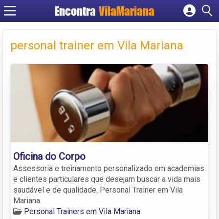
Encontra
VilaMariana
Cadastrar empresa
Fazer login
personal trainer em Vila Mariana
Criar conta
Oficina do Corpo
Assessoria e treinamento personalizado em academias
e clientes particulares que desejam buscar a vida mais
saudável e de qualidade. Personal Trainer em Vila
Mariana.
Personal Trainers em Vila Mariana