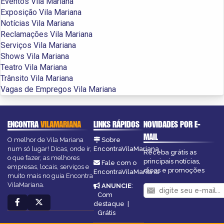
Eventos Vila Mariana
Exposição Vila Mariana
Notícias Vila Mariana
Reclamações Vila Mariana
Serviços Vila Mariana
Shows Vila Mariana
Teatro Vila Mariana
Trânsito Vila Mariana
Vagas de Empregos Vila Mariana
ENCONTRA
VILAMARIANA
LINKS RÁPIDOS
NOVIDADES POR E-
MAIL
O melhor de Vila Mariana
Sobre
num só lugar! Dicas, onde ir,
EncontraVilaMariana
Receba grátis as
o que fazer, as melhores
principais notícias,
Fale com o
empresas, locais, serviços e
dicas e promoções
EncontraVilaMariana
muito mais no guia Encontra
VilaMariana.
ANUNCIE
:
Com
destaque
|
Grátis