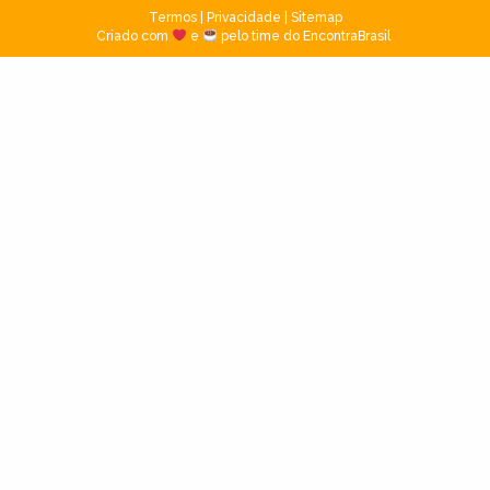
Termos
|
Privacidade
|
Sitemap
Criado com
e
pelo time do EncontraBrasil