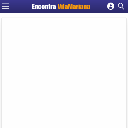
Encontra
VilaMariana
Cadastrar empresa
Fazer login
Criar conta