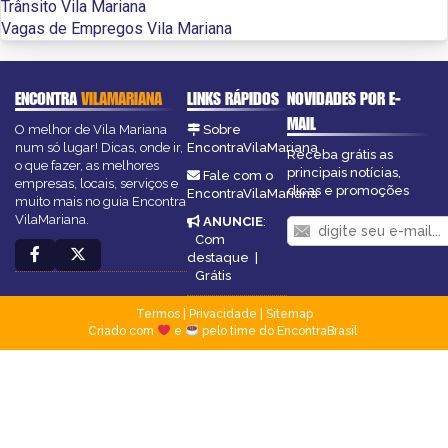
Trânsito Vila Mariana
Vagas de Empregos Vila Mariana
ENCONTRA
VILAMARIANA
LINKS RÁPIDOS
NOVIDADES POR E-
MAIL
O melhor de Vila Mariana
Sobre
num só lugar! Dicas, onde ir,
EncontraVilaMariana
Receba grátis as
o que fazer, as melhores
principais notícias,
Fale com o
empresas, locais, serviços e
dicas e promoções
EncontraVilaMariana
muito mais no guia Encontra
VilaMariana.
ANUNCIE
:
Com
destaque
|
Grátis
Termos
|
Privacidade
|
Sitemap
Criado com
e
pelo time do EncontraBrasil