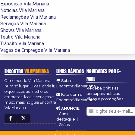
Exposição Vila Mariana
Notícias Vila Mariana
Reclamações Vila Mariana
Serviços Vila Mariana
Shows Vila Mariana
Teatro Vila Mariana
Trânsito Vila Mariana
Vagas de Empregos Vila Mariana
ENCONTRA
VILAMARIANA
LINKS RÁPIDOS
NOVIDADES POR E-
MAIL
O melhor de Vila Mariana
Sobre
num só lugar! Dicas, onde ir,
EncontraVilaMariana
Receba grátis as
o que fazer, as melhores
principais notícias,
Fale com o
empresas, locais, serviços e
dicas e promoções
EncontraVilaMariana
muito mais no guia Encontra
VilaMariana.
ANUNCIE
:
Com
destaque
|
Grátis