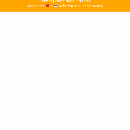
Termos
|
Privacidade
|
Sitemap
Criado com
e
pelo time do EncontraBrasil