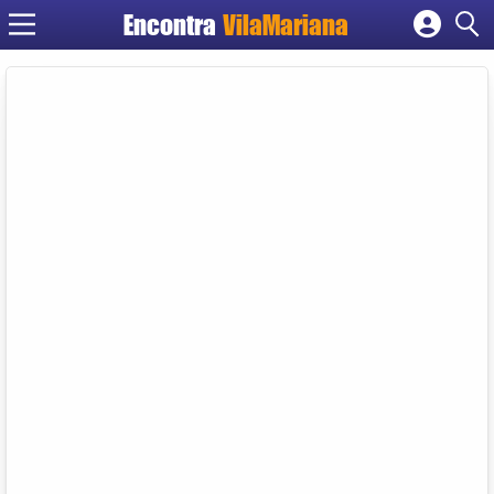
Encontra
VilaMariana
Cadastrar empresa
Fazer login
Criar conta