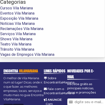
Categorias
Cursos Vila Mariana
Eventos Vila Mariana
Exposição Vila Mariana
Notícias Vila Mariana
Reclamações Vila Mariana
Serviços Vila Mariana
Shows Vila Mariana
Teatro Vila Mariana
Trânsito Vila Mariana
Vagas de Empregos Vila Mariana
ENCONTRA
VILAMARIANA
LINKS RÁPIDOS
NOVIDADES POR E-
MAIL
O melhor de Vila Mariana
Sobre
num só lugar! Dicas, onde ir,
EncontraVilaMariana
Receba grátis as
o que fazer, as melhores
principais notícias,
Fale com o
empresas, locais, serviços e
dicas e promoções
EncontraVilaMariana
muito mais no guia Encontra
VilaMariana.
ANUNCIE
:
Com