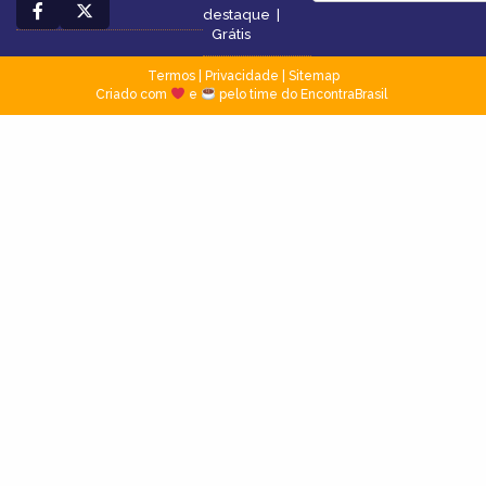
destaque
|
Grátis
Termos
|
Privacidade
|
Sitemap
Criado com
e
pelo time do EncontraBrasil