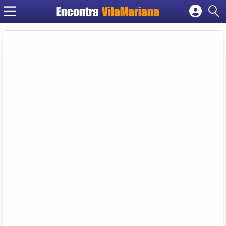
Encontra
VilaMariana
Cadastrar empresa
Fazer login
Criar conta