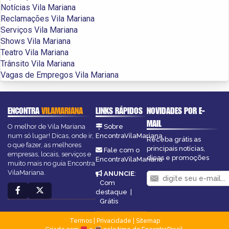
Notícias Vila Mariana
Reclamações Vila Mariana
Serviços Vila Mariana
Shows Vila Mariana
Teatro Vila Mariana
Trânsito Vila Mariana
Vagas de Empregos Vila Mariana
ENCONTRA
VILAMARIANA
LINKS RÁPIDOS
NOVIDADES POR E-
MAIL
O melhor de Vila Mariana
Sobre
num só lugar! Dicas, onde ir,
EncontraVilaMariana
Receba grátis as
o que fazer, as melhores
principais notícias,
Fale com o
empresas, locais, serviços e
dicas e promoções
EncontraVilaMariana
muito mais no guia Encontra
VilaMariana.
ANUNCIE
:
Com
destaque
|
Grátis
Termos
|
Privacidade
|
Sitemap