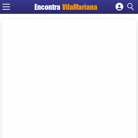
Encontra
VilaMariana
Cadastrar empresa
Fazer login
Criar conta