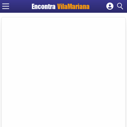
Encontra
VilaMariana
Cadastrar empresa
Fazer login
Criar conta