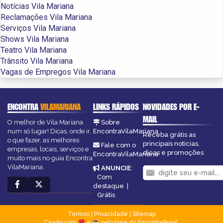
Notícias Vila Mariana
Reclamações Vila Mariana
Serviços Vila Mariana
Shows Vila Mariana
Teatro Vila Mariana
Trânsito Vila Mariana
Vagas de Empregos Vila Mariana
ENCONTRA
VILAMARIANA
LINKS RÁPIDOS
NOVIDADES POR E-
MAIL
O melhor de Vila Mariana
Sobre
num só lugar! Dicas, onde ir,
EncontraVilaMariana
Receba grátis as
o que fazer, as melhores
principais notícias,
Fale com o
empresas, locais, serviços e
dicas e promoções
EncontraVilaMariana
muito mais no guia Encontra
VilaMariana.
ANUNCIE
:
Com
destaque
|
Grátis
Termos
|
Privacidade
|
Sitemap
Criado com
e
pelo time do EncontraBrasil