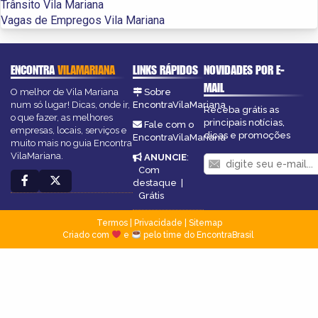
Trânsito Vila Mariana
Vagas de Empregos Vila Mariana
ENCONTRA
VILAMARIANA
LINKS RÁPIDOS
NOVIDADES POR E-
MAIL
O melhor de Vila Mariana
Sobre
num só lugar! Dicas, onde ir,
EncontraVilaMariana
Receba grátis as
o que fazer, as melhores
principais notícias,
Fale com o
empresas, locais, serviços e
dicas e promoções
EncontraVilaMariana
muito mais no guia Encontra
VilaMariana.
ANUNCIE
:
Com
destaque
|
Grátis
Termos
|
Privacidade
|
Sitemap
Criado com
e
pelo time do EncontraBrasil