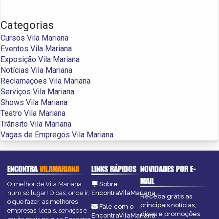
Categorias
Cursos Vila Mariana
Eventos Vila Mariana
Exposição Vila Mariana
Notícias Vila Mariana
Reclamações Vila Mariana
Serviços Vila Mariana
Shows Vila Mariana
Teatro Vila Mariana
Trânsito Vila Mariana
Vagas de Empregos Vila Mariana
ENCONTRA
VILAMARIANA
LINKS RÁPIDOS
NOVIDADES POR E-
MAIL
O melhor de Vila Mariana
Sobre
num só lugar! Dicas, onde ir,
EncontraVilaMariana
Receba grátis as
o que fazer, as melhores
principais notícias,
Fale com o
empresas, locais, serviços e
dicas e promoções
EncontraVilaMariana