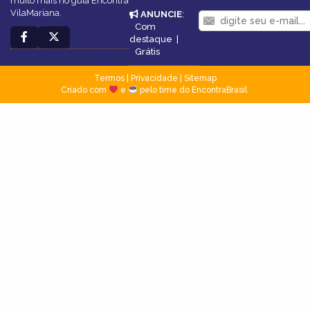
muito mais no guia Encontra
VilaMariana.
ANUNCIE
:
Com
destaque
|
Grátis
Termos
|
Privacidade
|
Sitemap
Criado com
e
pelo time do EncontraBrasil