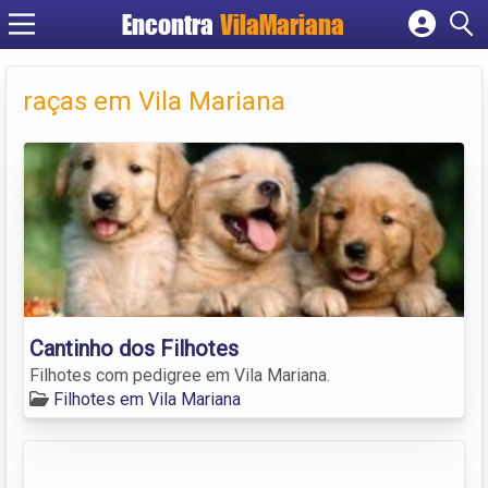
Encontra
VilaMariana
Cadastrar empresa
Fazer login
raças em Vila Mariana
Criar conta
Cantinho dos Filhotes
Filhotes com pedigree em Vila Mariana.
Filhotes em Vila Mariana