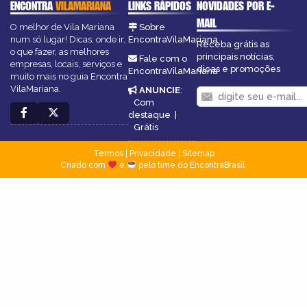
ENCONTRA
VILAMARIANA
LINKS RÁPIDOS
NOVIDADES POR E-
MAIL
O melhor de Vila Mariana
Sobre
num só lugar! Dicas, onde ir,
EncontraVilaMariana
Receba grátis as
o que fazer, as melhores
principais notícias,
Fale com o
empresas, locais, serviços e
dicas e promoções
EncontraVilaMariana
muito mais no guia Encontra
VilaMariana.
ANUNCIE
:
Com
destaque
|
Grátis
Termos
|
Privacidade
|
Sitemap
Criado com
e
pelo time do EncontraBrasil