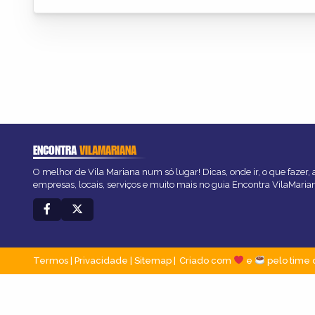
ENCONTRA
VILAMARIANA
O melhor de Vila Mariana num só lugar! Dicas, onde ir, o que fazer,
empresas, locais, serviços e muito mais no guia Encontra VilaMaria
Termos
|
Privacidade
|
Sitemap
Criado com
e
pelo time 