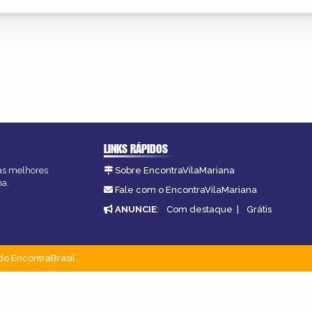
LINKS RÁPIDOS
 as melhores
Sobre EncontraVilaMariana
na.
Fale com o EncontraVilaMariana
ANUNCIE
:
Com destaque
|
Grátis
do EncontraBrasil