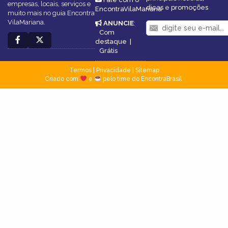
empresas, locais, serviços e
dicas e promoções
EncontraVilaMariana
muito mais no guia Encontra
VilaMariana.
ANUNCIE
:
Com
destaque
|
Grátis
Termos
|
Privacidade
|
Sitemap
Criado com
e
pelo time do EncontraBrasil