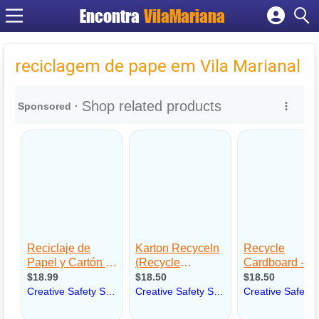
Encontra
VilaMariana
Cadastrar empresa
Fazer login
reciclagem de pape em Vila Marianal
Criar conta