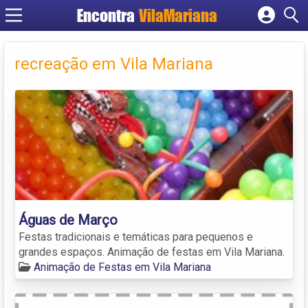
Encontra
VilaMariana
Cadastrar empresa
Fazer login
recreação em Vila Mariana
Criar conta
Águas de Março
Festas tradicionais e temáticas para pequenos e
grandes espaços. Animação de festas em Vila Mariana.
Animação de Festas em Vila Mariana