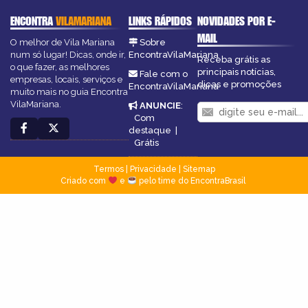
ENCONTRA
VILAMARIANA
LINKS RÁPIDOS
NOVIDADES POR E-
MAIL
O melhor de Vila Mariana
Sobre
num só lugar! Dicas, onde ir,
EncontraVilaMariana
Receba grátis as
o que fazer, as melhores
principais notícias,
Fale com o
empresas, locais, serviços e
dicas e promoções
EncontraVilaMariana
muito mais no guia Encontra
VilaMariana.
ANUNCIE
:
Com
destaque
|
Grátis
Termos
|
Privacidade
|
Sitemap
Criado com
e
pelo time do EncontraBrasil