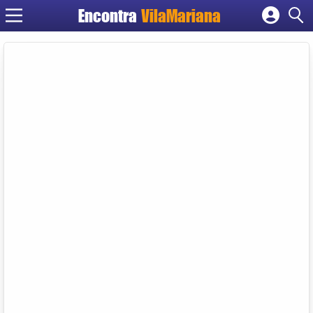
Encontra
VilaMariana
Cadastrar empresa
Fazer login
Criar conta