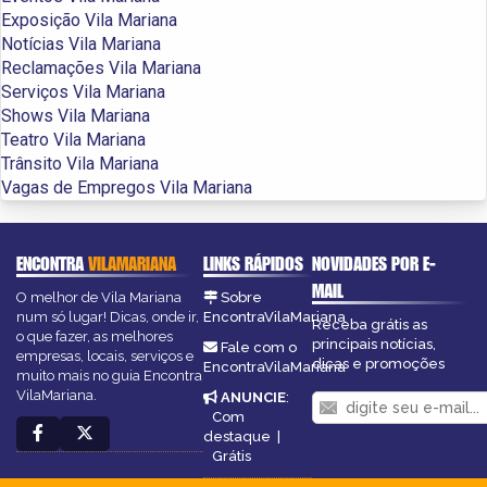
Exposição Vila Mariana
Notícias Vila Mariana
Reclamações Vila Mariana
Serviços Vila Mariana
Shows Vila Mariana
Teatro Vila Mariana
Trânsito Vila Mariana
Vagas de Empregos Vila Mariana
ENCONTRA
VILAMARIANA
LINKS RÁPIDOS
NOVIDADES POR E-
MAIL
O melhor de Vila Mariana
Sobre
num só lugar! Dicas, onde ir,
EncontraVilaMariana
Receba grátis as
o que fazer, as melhores
principais notícias,
Fale com o
empresas, locais, serviços e
dicas e promoções
EncontraVilaMariana
muito mais no guia Encontra
VilaMariana.
ANUNCIE
:
Com
destaque
|
Grátis