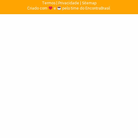
Termos
|
Privacidade
|
Sitemap
Criado com
e
pelo time do EncontraBrasil