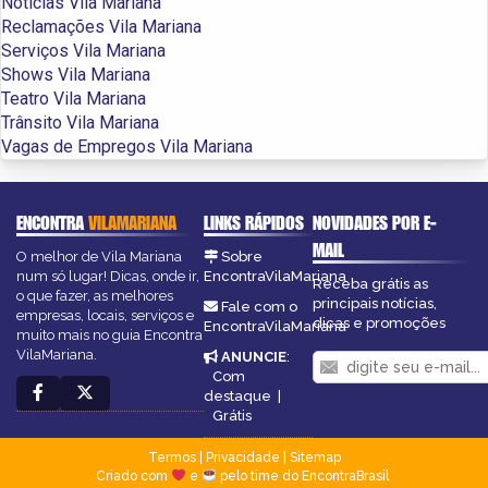
Notícias Vila Mariana
Reclamações Vila Mariana
Serviços Vila Mariana
Shows Vila Mariana
Teatro Vila Mariana
Trânsito Vila Mariana
Vagas de Empregos Vila Mariana
ENCONTRA
VILAMARIANA
LINKS RÁPIDOS
NOVIDADES POR E-
MAIL
O melhor de Vila Mariana
Sobre
num só lugar! Dicas, onde ir,
EncontraVilaMariana
Receba grátis as
o que fazer, as melhores
principais notícias,
Fale com o
empresas, locais, serviços e
dicas e promoções
EncontraVilaMariana
muito mais no guia Encontra
VilaMariana.
ANUNCIE
:
Com
destaque
|
Grátis
Termos
|
Privacidade
|
Sitemap
Criado com
e
pelo time do EncontraBrasil