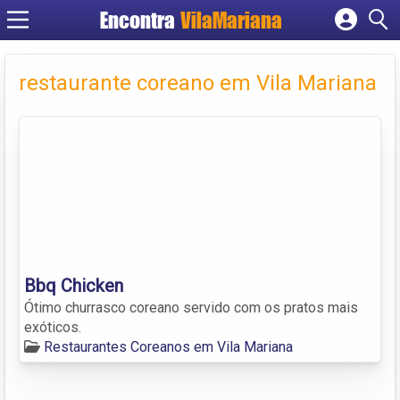
Encontra
VilaMariana
Cadastrar empresa
Fazer login
restaurante coreano em Vila Mariana
Criar conta
Bbq Chicken
Ótimo churrasco coreano servido com os pratos mais
exóticos.
Restaurantes Coreanos em Vila Mariana