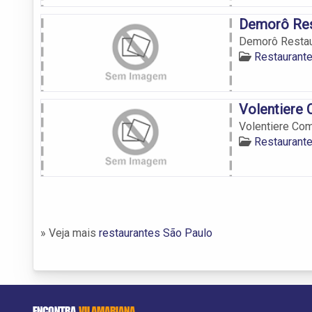
Demorô Res
Demorô Restau
Restaurante
Volentiere 
Volentiere Com
Restaurante
» Veja mais
restaurantes São Paulo
ENCONTRA
VILAMARIANA