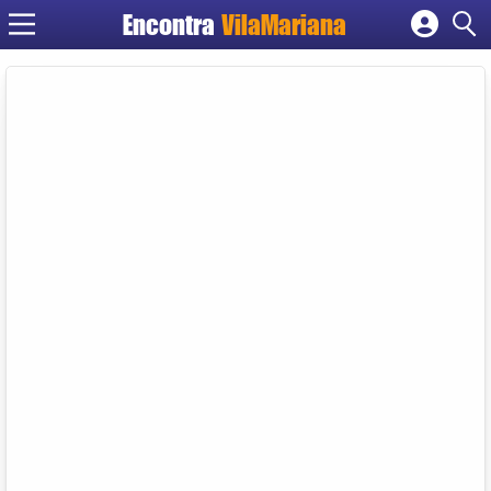
Encontra
VilaMariana
Cadastrar empresa
Fazer login
Criar conta