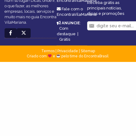
num só lugar! Dicas, onde ir,
EncontraVilaMariana
Receba grátis as
o que fazer, as melhores
principais notícias,
Fale com o
empresas, locais, serviços e
dicas e promoções
EncontraVilaMariana
muito mais no guia Encontra
VilaMariana.
ANUNCIE
:
Com
destaque
|
Grátis
Termos
|
Privacidade
|
Sitemap
Criado com
e
pelo time do EncontraBrasil