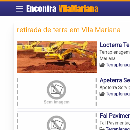
Encontra
VilaMariana
retirada de terra em Vila Mariana
Locterra T
Terraplenagem,
Mariana.
Terraplenag
Apeterra Se
Apeterra Servi
Terraplenag
Fal Pavime
Fal Pavimenta
Terraplenag