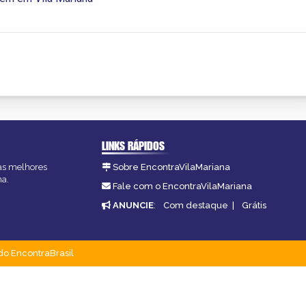
LINKS RÁPIDOS
 as melhores
Sobre EncontraVilaMariana
na.
Fale com o EncontraVilaMariana
ANUNCIE
:
Com destaque
|
Grátis
do EncontraBrasil