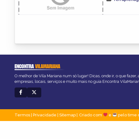
ENCONTRA
VILAMARIANA
O melhor de Vila Mariana num só lugar! Dicas, onde ir, o que fazer,
empresas, locais, serviços e muito mais no guia Encontra VilaMaria
Termos
|
Privacidade
|
Sitemap
Criado com
e
pelo time 