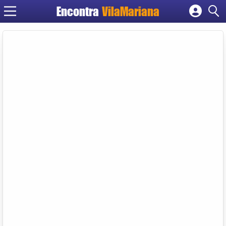
Encontra
VilaMariana
Cadastrar empresa
Fazer login
Criar conta