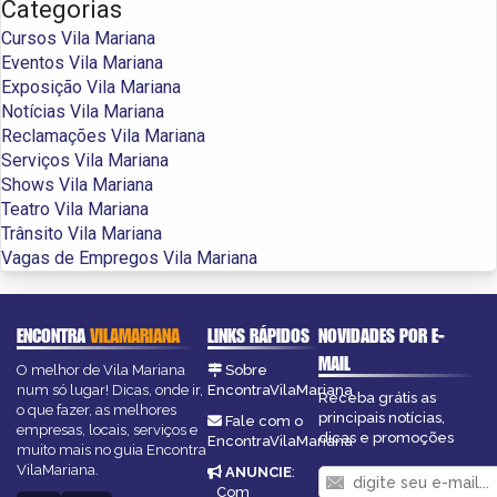
Categorias
Cursos Vila Mariana
Eventos Vila Mariana
Exposição Vila Mariana
Notícias Vila Mariana
Reclamações Vila Mariana
Serviços Vila Mariana
Shows Vila Mariana
Teatro Vila Mariana
Trânsito Vila Mariana
Vagas de Empregos Vila Mariana
ENCONTRA
VILAMARIANA
LINKS RÁPIDOS
NOVIDADES POR E-
MAIL
O melhor de Vila Mariana
Sobre
num só lugar! Dicas, onde ir,
EncontraVilaMariana
Receba grátis as
o que fazer, as melhores
principais notícias,
Fale com o
empresas, locais, serviços e
dicas e promoções
EncontraVilaMariana
muito mais no guia Encontra
VilaMariana.
ANUNCIE
:
Com