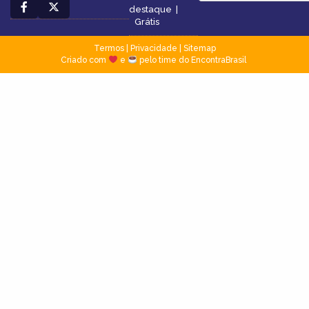
destaque
|
Grátis
Termos
|
Privacidade
|
Sitemap
Criado com
e
pelo time do EncontraBrasil