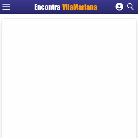
Encontra
VilaMariana
Cadastrar empresa
Fazer login
Criar conta