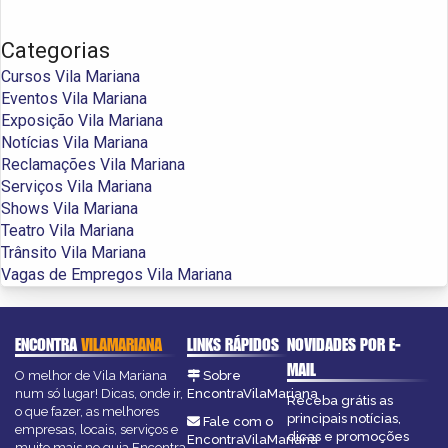
Categorias
Cursos Vila Mariana
Eventos Vila Mariana
Exposição Vila Mariana
Notícias Vila Mariana
Reclamações Vila Mariana
Serviços Vila Mariana
Shows Vila Mariana
Teatro Vila Mariana
Trânsito Vila Mariana
Vagas de Empregos Vila Mariana
ENCONTRA
VILAMARIANA
LINKS RÁPIDOS
NOVIDADES POR E-
MAIL
O melhor de Vila Mariana
Sobre
num só lugar! Dicas, onde ir,
EncontraVilaMariana
Receba grátis as
o que fazer, as melhores
principais notícias,
Fale com o
empresas, locais, serviços e
dicas e promoções
EncontraVilaMariana
muito mais no guia Encontra