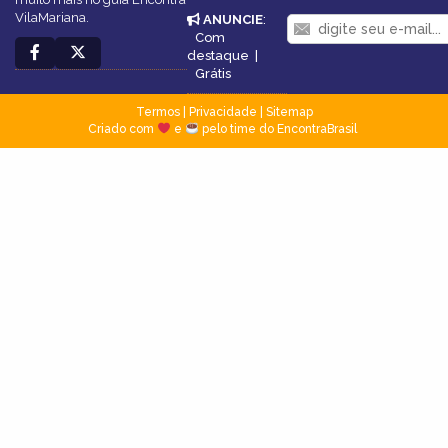
VilaMariana.
ANUNCIE
:
Com
destaque
|
Grátis
Termos
|
Privacidade
|
Sitemap
Criado com
e
pelo time do EncontraBrasil