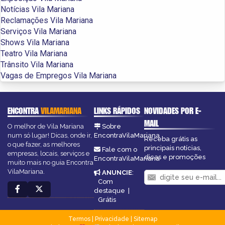
Notícias Vila Mariana
Reclamações Vila Mariana
Serviços Vila Mariana
Shows Vila Mariana
Teatro Vila Mariana
Trânsito Vila Mariana
Vagas de Empregos Vila Mariana
ENCONTRA
VILAMARIANA
LINKS RÁPIDOS
NOVIDADES POR E-
MAIL
O melhor de Vila Mariana
Sobre
num só lugar! Dicas, onde ir,
EncontraVilaMariana
Receba grátis as
o que fazer, as melhores
principais notícias,
Fale com o
empresas, locais, serviços e
dicas e promoções
EncontraVilaMariana
muito mais no guia Encontra
VilaMariana.
ANUNCIE
:
Com
destaque
|
Grátis
Termos
|
Privacidade
|
Sitemap