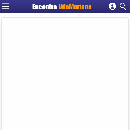
Encontra
VilaMariana
Cadastrar empresa
Fazer login
Criar conta