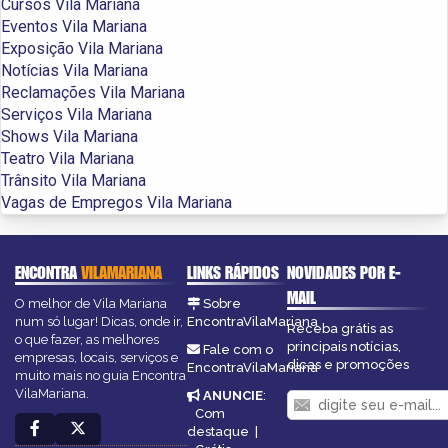
Cursos Vila Mariana
Eventos Vila Mariana
Exposição Vila Mariana
Notícias Vila Mariana
Reclamações Vila Mariana
Serviços Vila Mariana
Shows Vila Mariana
Teatro Vila Mariana
Trânsito Vila Mariana
Vagas de Empregos Vila Mariana
ENCONTRA
VILAMARIANA
LINKS RÁPIDOS
NOVIDADES POR E-
MAIL
O melhor de Vila Mariana
Sobre
num só lugar! Dicas, onde ir,
EncontraVilaMariana
Receba grátis as
o que fazer, as melhores
principais notícias,
Fale com o
empresas, locais, serviços e
dicas e promoções
EncontraVilaMariana
muito mais no guia Encontra
VilaMariana.
ANUNCIE
:
Com
destaque
|