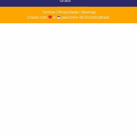
Grátis
Termos
|
Privacidade
|
Sitemap
Criado com
e
pelo time do EncontraBrasil