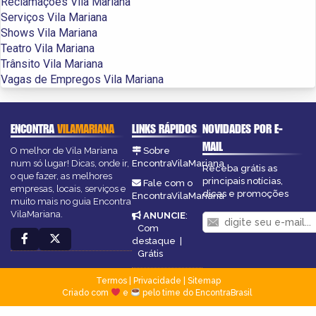
Reclamações Vila Mariana
Serviços Vila Mariana
Shows Vila Mariana
Teatro Vila Mariana
Trânsito Vila Mariana
Vagas de Empregos Vila Mariana
ENCONTRA
VILAMARIANA
LINKS RÁPIDOS
NOVIDADES POR E-
MAIL
O melhor de Vila Mariana
Sobre
num só lugar! Dicas, onde ir,
EncontraVilaMariana
Receba grátis as
o que fazer, as melhores
principais notícias,
Fale com o
empresas, locais, serviços e
dicas e promoções
EncontraVilaMariana
muito mais no guia Encontra
VilaMariana.
ANUNCIE
:
Com
destaque
|
Grátis
Termos
|
Privacidade
|
Sitemap
Criado com
e
pelo time do EncontraBrasil