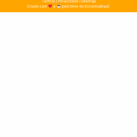
Termos
|
Privacidade
|
Sitemap
Criado com
e
pelo time do EncontraBrasil