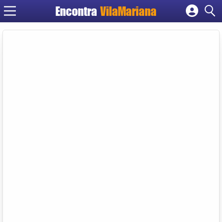
Encontra
VilaMariana
Cadastrar empresa
Fazer login
Criar conta