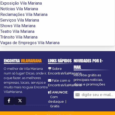
Exposição Vila Mariana
Notícias Vila Mariana
Reclamações Vila Mariana
Serviços Vila Mariana
Shows Vila Mariana
Teatro Vila Mariana
Trânsito Vila Mariana
Vagas de Empregos Vila Mariana
ENCONTRA
VILAMARIANA
LINKS RÁPIDOS
NOVIDADES POR E-
MAIL
O melhor de Vila Mariana
Sobre
num só lugar! Dicas, onde ir,
EncontraVilaMariana
Receba grátis as
o que fazer, as melhores
principais notícias,
Fale com o
empresas, locais, serviços e
dicas e promoções
EncontraVilaMariana
muito mais no guia Encontra
VilaMariana.
ANUNCIE
:
Com
destaque
|
Grátis