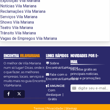
Exposição Vila Mariana
Notícias Vila Mariana
Reclamações Vila Mariana
Serviços Vila Mariana
Shows Vila Mariana
Teatro Vila Mariana
Trânsito Vila Mariana
Vagas de Empregos Vila Mariana
ENCONTRA
VILAMARIANA
LINKS RÁPIDOS
NOVIDADES POR E-
MAIL
O melhor de Vila Mariana
Sobre
num só lugar! Dicas, onde ir,
EncontraVilaMariana
Receba grátis as
o que fazer, as melhores
principais notícias,
Fale com o
empresas, locais, serviços e
dicas e promoções
EncontraVilaMariana
muito mais no guia Encontra
VilaMariana.
ANUNCIE
:
Com
destaque
|
Grátis
Termos
|
Privacidade
|
Sitemap