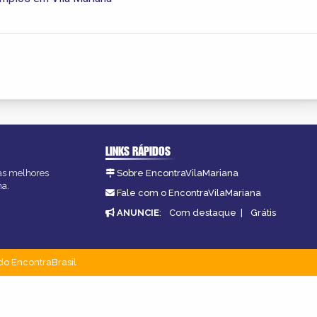
LINKS RÁPIDOS
 as melhores
Sobre EncontraVilaMariana
na.
Fale com o EncontraVilaMariana
ANUNCIE
:
Com destaque
|
Grátis
do EncontraBrasil