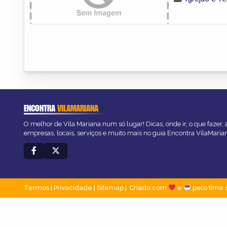
ENCONTRA
VILAMARIANA
O melhor de Vila Mariana num só lugar! Dicas, onde ir, o que fazer,
empresas, locais, serviços e muito mais no guia Encontra VilaMaria
Termos
|
Privacidade
|
Sitemap
Criado com
e
pelo time 