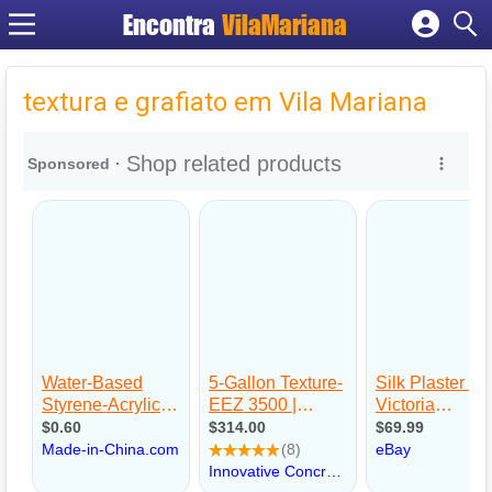
Encontra
VilaMariana
Cadastrar empresa
Fazer login
textura e grafiato em Vila Mariana
Criar conta