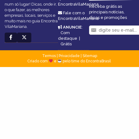
num só lugar! Dicas, onde ir,
EncontraVilaMariana
Receba grátis as
o que fazer, as melhores
principais notícias,
Fale com o
empresas, locais, serviços e
dicas e promoções
EncontraVilaMariana
muito mais no guia Encontra
VilaMariana.
ANUNCIE
:
Com
destaque
|
Grátis
Termos
|
Privacidade
|
Sitemap
Criado com
e
pelo time do EncontraBrasil