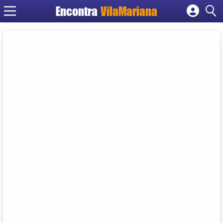
Encontra
VilaMariana
Cadastrar empresa
Fazer login
Criar conta