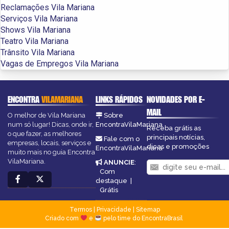
Reclamações Vila Mariana
Serviços Vila Mariana
Shows Vila Mariana
Teatro Vila Mariana
Trânsito Vila Mariana
Vagas de Empregos Vila Mariana
ENCONTRA
VILAMARIANA
LINKS RÁPIDOS
NOVIDADES POR E-
MAIL
O melhor de Vila Mariana
Sobre
num só lugar! Dicas, onde ir,
EncontraVilaMariana
Receba grátis as
o que fazer, as melhores
principais notícias,
Fale com o
empresas, locais, serviços e
dicas e promoções
EncontraVilaMariana
muito mais no guia Encontra
VilaMariana.
ANUNCIE
:
Com
destaque
|
Grátis
Termos
|
Privacidade
|
Sitemap
Criado com
e
pelo time do EncontraBrasil