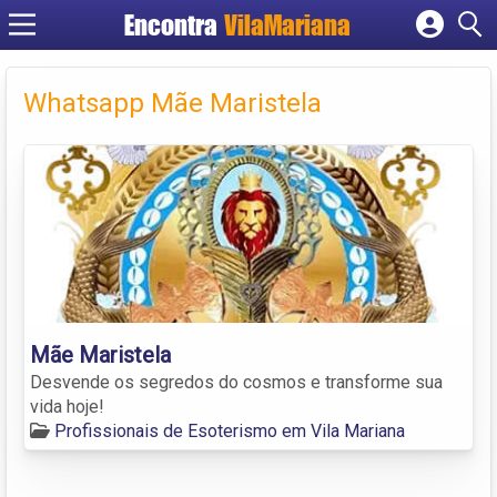
Encontra
VilaMariana
Cadastrar empresa
Fazer login
Whatsapp Mãe Maristela
Criar conta
Mãe Maristela
Desvende os segredos do cosmos e transforme sua
vida hoje!
Profissionais de Esoterismo em Vila Mariana