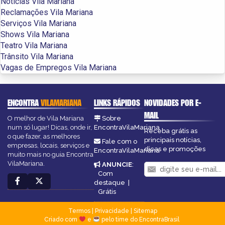
Notícias Vila Mariana
Reclamações Vila Mariana
Serviços Vila Mariana
Shows Vila Mariana
Teatro Vila Mariana
Trânsito Vila Mariana
Vagas de Empregos Vila Mariana
ENCONTRA
VILAMARIANA
LINKS RÁPIDOS
NOVIDADES POR E-
MAIL
O melhor de Vila Mariana
Sobre
num só lugar! Dicas, onde ir,
EncontraVilaMariana
Receba grátis as
o que fazer, as melhores
principais notícias,
Fale com o
empresas, locais, serviços e
dicas e promoções
EncontraVilaMariana
muito mais no guia Encontra
VilaMariana.
ANUNCIE
:
Com
destaque
|
Grátis
Termos
|
Privacidade
|
Sitemap
Criado com
e
pelo time do EncontraBrasil