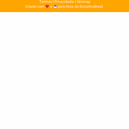
Termos
|
Privacidade
|
Sitemap
Criado com
e
pelo time do EncontraBrasil