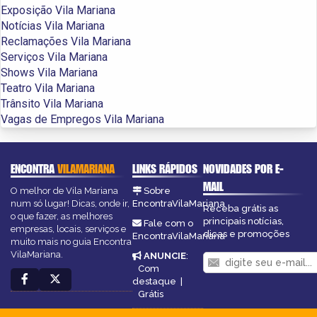
Exposição Vila Mariana
Notícias Vila Mariana
Reclamações Vila Mariana
Serviços Vila Mariana
Shows Vila Mariana
Teatro Vila Mariana
Trânsito Vila Mariana
Vagas de Empregos Vila Mariana
ENCONTRA
VILAMARIANA
LINKS RÁPIDOS
NOVIDADES POR E-
MAIL
O melhor de Vila Mariana
Sobre
num só lugar! Dicas, onde ir,
EncontraVilaMariana
Receba grátis as
o que fazer, as melhores
principais notícias,
Fale com o
empresas, locais, serviços e
dicas e promoções
EncontraVilaMariana
muito mais no guia Encontra
VilaMariana.
ANUNCIE
:
Com
destaque
|
Grátis