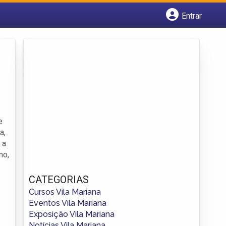
Entrar
Cadastrar empresa
Fazer login
Criar conta
e
a,
 a
mo,
CATEGORIAS
Cursos Vila Mariana
Eventos Vila Mariana
Exposição Vila Mariana
Notícias Vila Mariana