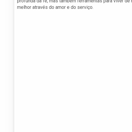
profunda da fé, mas também ferramentas para viver de 
melhor através do amor e do serviço.