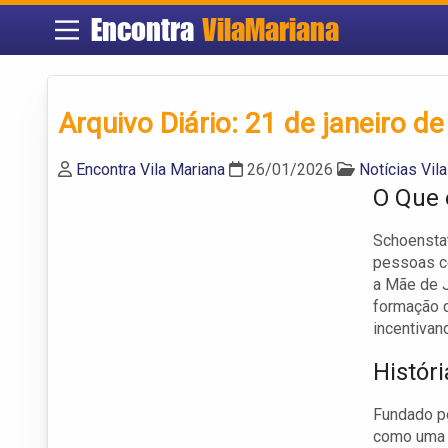
Encontra
VilaMariana
Arquivo Diário: 21 de janeiro d
Encontra Vila Mariana
26/01/2026
Notícias Vil
O Que 
Schoenstat
pessoas co
a Mãe de J
formação 
incentivand
Histór
Fundado po
como uma 