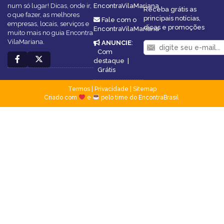
num só lugar! Dicas, onde ir,
EncontraVilaMariana
Receba grátis as
o que fazer, as melhores
principais notícias,
Fale com o
empresas, locais, serviços e
dicas e promoções
EncontraVilaMariana
muito mais no guia Encontra
VilaMariana.
ANUNCIE
:
Com
destaque
|
Grátis
Termos
|
Privacidade
|
Sitemap
Criado com
e
pelo time do EncontraBrasil