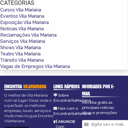
CATEGORIAS
Cursos Vila Mariana
Eventos Vila Mariana
Exposição Vila Mariana
Notícias Vila Mariana
Reclamações Vila Mariana
Serviços Vila Mariana
Shows Vila Mariana
Teatro Vila Mariana
Trânsito Vila Mariana
Vagas de Empregos Vila Mariana
ENCONTRA
VILAMARIANA
LINKS RÁPIDOS
NOVIDADES POR E-
MAIL
O melhor de Vila Mariana
Sobre
num só lugar! Dicas, onde ir,
EncontraVilaMariana
Receba grátis as
o que fazer, as melhores
principais notícias,
Fale com o
empresas, locais, serviços e
dicas e promoções
EncontraVilaMariana
muito mais no guia Encontra
VilaMariana.
ANUNCIE
:
Com