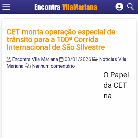
Encontra
VilaMariana
Cadastrar empresa
Fazer login
CET monta operação especial de
Criar conta
trânsito para a 100ª Corrida
Internacional de São Silvestre
Encontra Vila Mariana
03/01/2026
Notícias Vila
Mariana
Nenhum comentário
O Papel
da CET
na