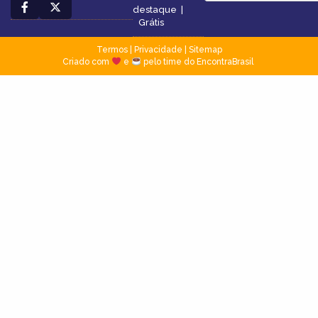
destaque
|
Grátis
Termos
|
Privacidade
|
Sitemap
Criado com
e
pelo time do EncontraBrasil