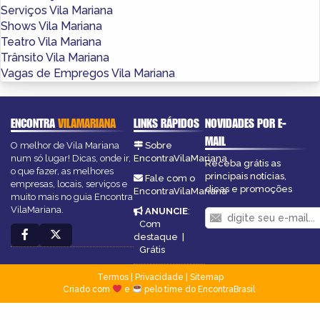
Serviços Vila Mariana
Shows Vila Mariana
Teatro Vila Mariana
Trânsito Vila Mariana
Vagas de Empregos Vila Mariana
ENCONTRA
VILAMARIANA
LINKS RÁPIDOS
NOVIDADES POR E-
MAIL
O melhor de Vila Mariana
Sobre
num só lugar! Dicas, onde ir,
EncontraVilaMariana
Receba grátis as
o que fazer, as melhores
principais notícias,
Fale com o
empresas, locais, serviços e
dicas e promoções
EncontraVilaMariana
muito mais no guia Encontra
VilaMariana.
ANUNCIE
:
Com
destaque
|
Grátis
Termos
|
Privacidade
|
Sitemap
Criado com
e
pelo time do EncontraBrasil