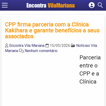
Encontra
VilaMariana
Cadastrar empresa
Fazer login
CPP firma parceria com a Clínica
Criar conta
Kakihara e garante benefícios a seus
associados
Encontra Vila Mariana
15/05/2026
Notícias Vila
Mariana
Nenhum comentário
Parceria
entre o
CPP e a
Clínica