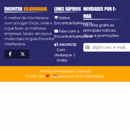
ENCONTRA
VILAMARIANA
LINKS RÁPIDOS
NOVIDADES POR E-
MAIL
O melhor de Vila Mariana
Sobre
num só lugar! Dicas, onde ir,
EncontraVilaMariana
Receba grátis as
o que fazer, as melhores
principais notícias,
Fale com o
empresas, locais, serviços e
dicas e promoções
EncontraVilaMariana
muito mais no guia Encontra
VilaMariana.
ANUNCIE
:
Com
destaque
|
Grátis
Termos
|
Privacidade
|
Sitemap
Criado com
e
pelo time do EncontraBrasil