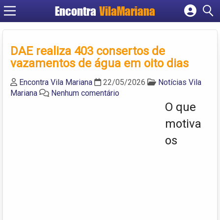
Encontra
VilaMariana
Cadastrar empresa
Fazer login
DAE realiza 403 consertos de
Criar conta
vazamentos de água em oito dias
Encontra Vila Mariana
22/05/2026
Notícias Vila
Mariana
Nenhum comentário
O que
motiva
os