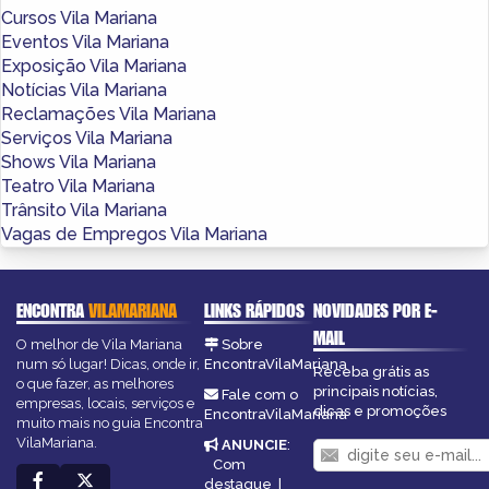
Cursos Vila Mariana
Eventos Vila Mariana
Exposição Vila Mariana
Notícias Vila Mariana
Reclamações Vila Mariana
Serviços Vila Mariana
Shows Vila Mariana
Teatro Vila Mariana
Trânsito Vila Mariana
Vagas de Empregos Vila Mariana
ENCONTRA
VILAMARIANA
LINKS RÁPIDOS
NOVIDADES POR E-
MAIL
O melhor de Vila Mariana
Sobre
num só lugar! Dicas, onde ir,
EncontraVilaMariana
Receba grátis as
o que fazer, as melhores
principais notícias,
Fale com o
empresas, locais, serviços e
dicas e promoções
EncontraVilaMariana
muito mais no guia Encontra
VilaMariana.
ANUNCIE
:
Com
destaque
|