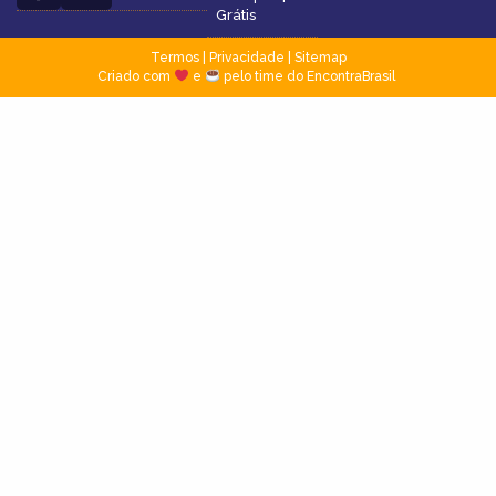
Grátis
Termos
|
Privacidade
|
Sitemap
Criado com
e
pelo time do EncontraBrasil