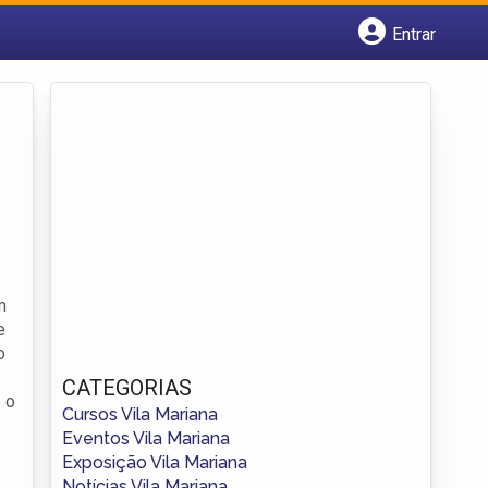
Entrar
Cadastrar empresa
Fazer login
Criar conta
m
e
o
CATEGORIAS
 o
Cursos Vila Mariana
Eventos Vila Mariana
Exposição Vila Mariana
Notícias Vila Mariana