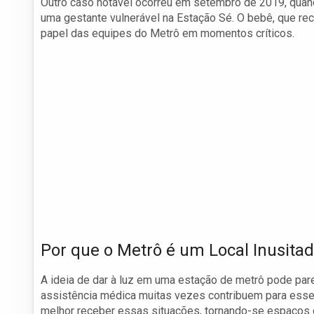
Outro caso notável ocorreu em setembro de 2019, qua
uma gestante vulnerável na Estação Sé. O bebê, que r
papel das equipes do Metrô em momentos críticos.
Por que o Metrô é um Local Inusita
A ideia de dar à luz em uma estação de metrô pode pare
assistência médica muitas vezes contribuem para esse
melhor receber essas situações, tornando-se espaços 