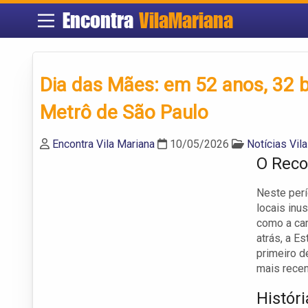
Encontra
VilaMariana
Dia das Mães: em 52 anos, 32 
Metrô de São Paulo
Encontra Vila Mariana
10/05/2026
Notícias Vil
O Reco
Neste perí
locais inu
como a cam
atrás, a E
primeiro d
mais recen
Histór