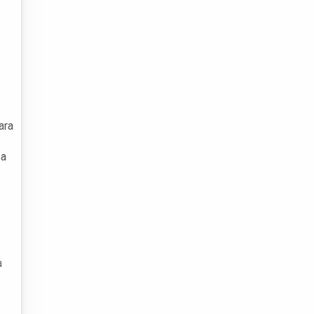
ara
 a
a