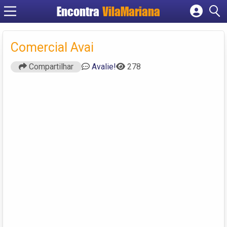
Encontra
VilaMariana
Cadastrar empresa
Fazer login
Comercial Avai
Criar conta
Compartilhar
Avalie!
278