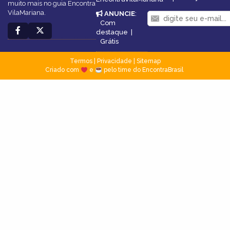
muito mais no guia Encontra
VilaMariana.
ANUNCIE
:
Com
destaque
|
Grátis
Termos
|
Privacidade
|
Sitemap
Criado com
e
pelo time do EncontraBrasil