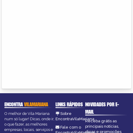
ENCONTRA
VILAMARIANA
LINKS RÁPIDOS
NOVIDADES POR E-
MAIL
O melhor de Vila Mariana
Sobre
num só lugar! Dicas, onde ir,
EncontraVilaMariana
Receba grátis as
o que fazer, as melhores
principais notícias,
Fale com o
empresas, locais, serviços e
dicas e promoções
EncontraVilaMariana