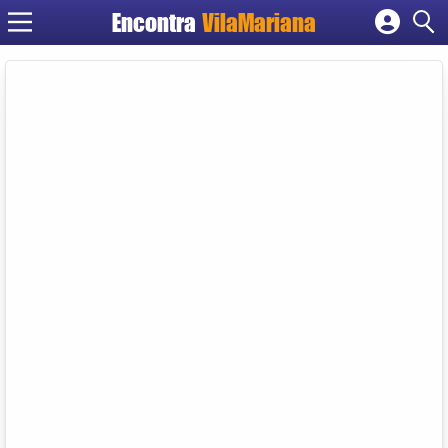
Encontra
VilaMariana
Cadastrar empresa
Fazer login
Criar conta