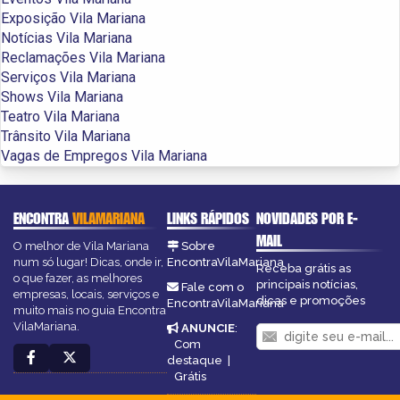
Exposição Vila Mariana
Notícias Vila Mariana
Reclamações Vila Mariana
Serviços Vila Mariana
Shows Vila Mariana
Teatro Vila Mariana
Trânsito Vila Mariana
Vagas de Empregos Vila Mariana
ENCONTRA
VILAMARIANA
LINKS RÁPIDOS
NOVIDADES POR E-
MAIL
O melhor de Vila Mariana
Sobre
num só lugar! Dicas, onde ir,
EncontraVilaMariana
Receba grátis as
o que fazer, as melhores
principais notícias,
Fale com o
empresas, locais, serviços e
dicas e promoções
EncontraVilaMariana
muito mais no guia Encontra
VilaMariana.
ANUNCIE
:
Com
destaque
|
Grátis