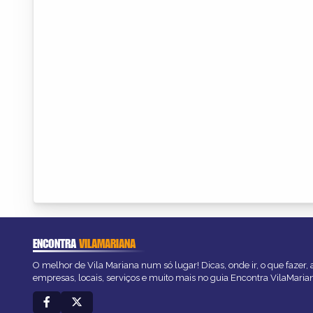
ENCONTRA
VILAMARIANA
O melhor de Vila Mariana num só lugar! Dicas, onde ir, o que fazer,
empresas, locais, serviços e muito mais no guia Encontra VilaMaria