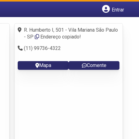
Entrar
Cadastrar empresa
Fazer login
R. Humberto I, 501 - Vila Mariana São Paulo
Criar conta
- SP
Endereço copiado!
(11) 99736-4322
Mapa
Comente