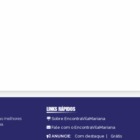
LINKS RÁPIDOS
 as melhores
Sobre EncontraVilaMariana
na.
Fale com o EncontraVilaMariana
ANUNCIE
:
Com destaque
|
Grátis